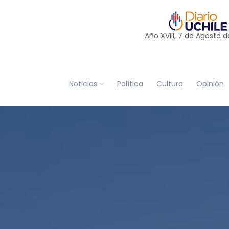
Año XVIII, 7 de
Agosto
d
Noticias
Política
Cultura
Opinión