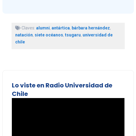
Claves:
alumni
,
antártica
,
bárbara hernández
,
natación
,
siete océanos
,
tsugaru
,
universidad de
chile
Lo viste en Radio Universidad de
Chile