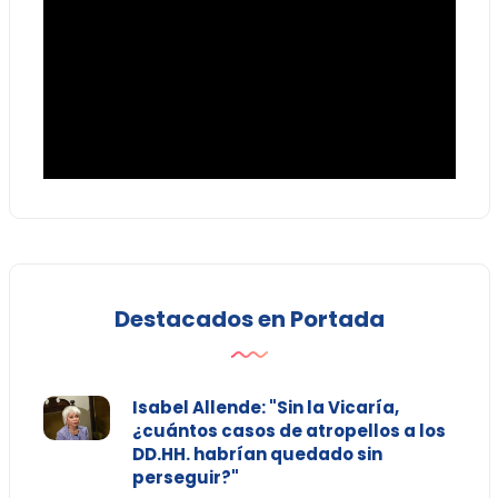
Destacados en Portada
Isabel Allende: "Sin la Vicaría,
¿cuántos casos de atropellos a los
DD.HH. habrían quedado sin
perseguir?"