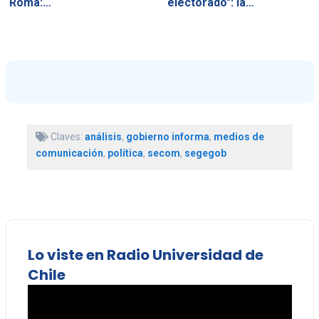
Roma:…
electorado": la…
Claves:
análisis
,
gobierno informa
,
medios de
comunicación
,
política
,
secom
,
segegob
Lo viste en Radio Universidad de
Chile