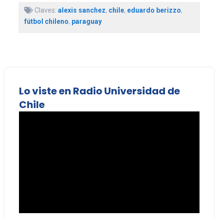
Claves:
alexis sanchez
,
chile
,
eduardo berizzo
,
fútbol chileno
,
paraguay
Lo viste en Radio Universidad de
Chile