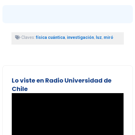
Claves:
física cuántica
,
investigación
,
luz
,
miró
Lo viste en Radio Universidad de
Chile