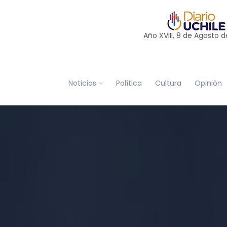
Año XVIII, 8 de
Agosto
d
Noticias
Política
Cultura
Opinión