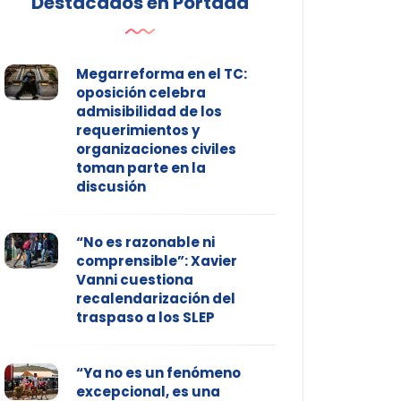
Destacados en Portada
Megarreforma en el TC:
oposición celebra
admisibilidad de los
requerimientos y
organizaciones civiles
toman parte en la
discusión
“No es razonable ni
comprensible”: Xavier
Vanni cuestiona
recalendarización del
traspaso a los SLEP
“Ya no es un fenómeno
excepcional, es una