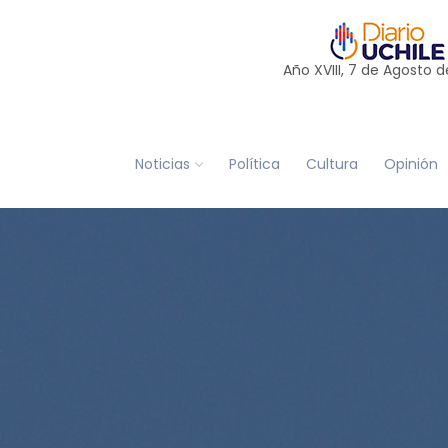
Año XVIII, 7 de
Agosto
d
Noticias
Política
Cultura
Opinión