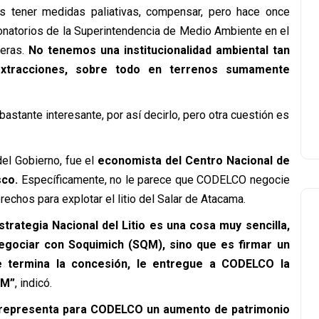
s tener medidas paliativas, compensar, pero hace once
onatorios de la Superintendencia de Medio Ambiente en el
neras.
No tenemos una institucionalidad ambiental tan
extracciones, sobre todo en terrenos sumamente
astante interesante, por así decirlo, pero otra cuestión es
el Gobierno, fue el
economista del Centro Nacional de
sco.
Específicamente, no le parece que CODELCO negocie
chos para explotar el litio del Salar de Atacama.
trategia Nacional del Litio es una cosa muy sencilla,
gociar con Soquimich (SQM), sino que es firmar un
se termina la concesión, le entregue a CODELCO la
QM”
, indicó.
, representa para CODELCO un aumento de patrimonio