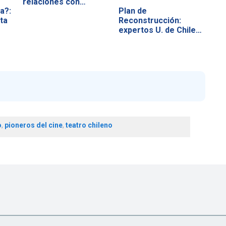
relaciones con…
a?:
Plan de
ta
Reconstrucción:
expertos U. de Chile…
o
,
pioneros del cine
,
teatro chileno