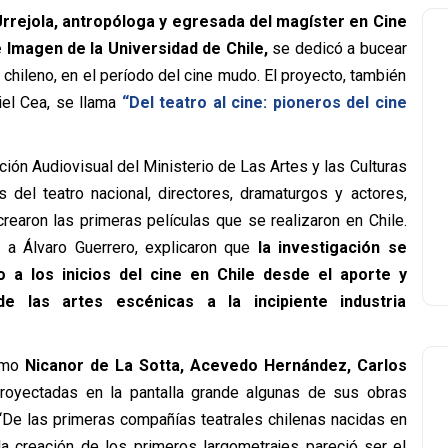
rrejola, antropóloga y egresada del magíster en Cine
 Imagen de la Universidad de Chile,
se dedicó a bucear
chileno, en el período del cine mudo. El proyecto, también
iel Cea, se llama
“Del teatro al cine: pioneros del cine
ción Audiovisual del Ministerio de Las Artes y las Culturas
 del teatro nacional, directores, dramaturgos y actores,
earon las primeras películas que se realizaron en Chile.
o a Álvaro Guerrero, explicaron que
la investigación se
 a los inicios del cine en Chile desde el aporte y
de las artes escénicas a la incipiente industria
como
Nicanor de La Sotta, Acevedo Hernández, Carlos
proyectadas en la pantalla grande algunas de sus obras
 “De las primeras compañías teatrales chilenas nacidas en
la creación de los primeros largometrajes pareció ser el