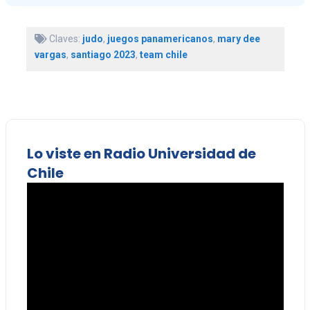
Claves:
judo
,
juegos panamericanos
,
mary dee
vargas
,
santiago 2023
,
team chile
Lo viste en Radio Universidad de
Chile