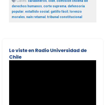
Claves:
carabineros
,
cidh
,
comisión chilena de
derechos humanos
,
corte suprema
,
defensoría
popular
,
estallido social
,
gatillo fácil
,
lorenzo
morales
,
naín retamal
,
tribunal constitucional
Lo viste en Radio Universidad de
Chile