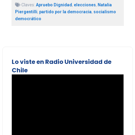
Claves:
Apruebo Dignidad
,
elecciones
,
Natalia
Piergentilli
,
partido por la democracia
,
socialismo
democrático
Lo viste en Radio Universidad de
Chile