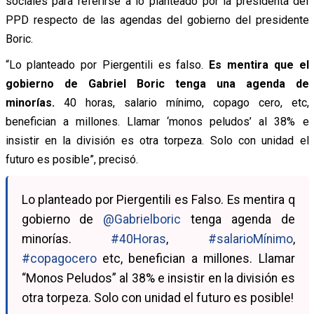
sociales para referirse a lo planteado por la presidenta del
PPD respecto de las agendas del gobierno del presidente
Boric.
“Lo planteado por Piergentili es falso.
Es mentira que el
gobierno de Gabriel Boric
tenga una agenda de
minorías.
40 horas
, s
alario mínimo
,
copago cero,
etc,
benefician a millones. Llamar ‘monos peludos’ al 38% e
insistir en la división es otra torpeza. Solo con unidad el
futuro es posible”, precisó.
Lo planteado por Piergentili es Falso. Es mentira q
gobierno de
@Gabrielboric
tenga agenda de
minorías.
#40Horas
,
#salarioMínimo
,
#copagocero
etc, benefician a millones. Llamar
“Monos Peludos” al 38% e insistir en la división es
otra torpeza. Solo con unidad el futuro es posible!