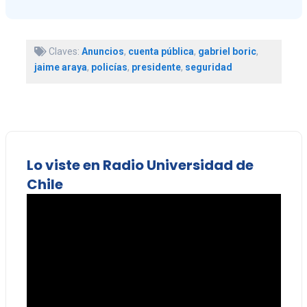
Claves:
Anuncios
,
cuenta pública
,
gabriel boric
,
jaime araya
,
policías
,
presidente
,
seguridad
Lo viste en Radio Universidad de
Chile