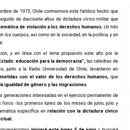
iembre de 1973, Chile conmemora este fatídico hecho que
seguido de diecisiete años de dictadura cívico militar que
stemática de violación a los derechos humanos.
Un hito
los cuerpos, así como en la sociedad, en la política, y en
o.
ón, y en línea con el lema propuesto este año por la
Estado: educación para la democracia”,
las cátedras de
s, junto a la Radio Universidad de Chile, levantaron en
metidas con el valor de los derechos humanos,
que
a igualdad de género y las migraciones.
las generaciones interesadas en el ejercicio permanente de
es foros -los primeros lunes de los meses de junio, julio y
emática específica en
relación con la dictadura cívico
ctual.
 conversaciones
iniciará este lunes 5 de junio
y buscará