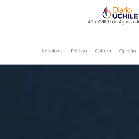
Año XVIII, 9 de
Agosto
d
Noticias
Política
Cultura
Opinión