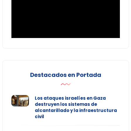
Destacados en Portada
Los ataques israelíes en Gaza
destruyen los sistemas de
alcantarillado y la infraestructura
civil