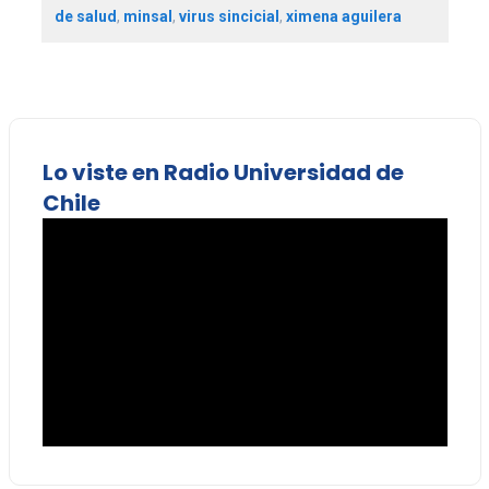
de salud
,
minsal
,
virus sincicial
,
ximena aguilera
Lo viste en Radio Universidad de
Chile