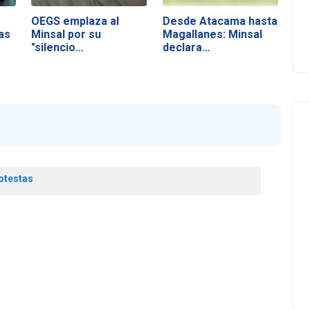
OEGS emplaza al
Desde Atacama hasta
as
Minsal por su
Magallanes: Minsal
"silencio
declara…
inaceptable"…
otestas