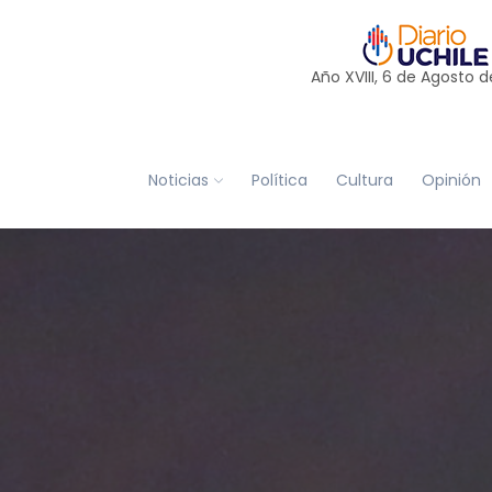
Año XVIII, 6 de
Agosto
d
Noticias
Política
Cultura
Opinión