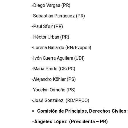
-Diego Vargas (PR)
-Sebastián Parraguez (PR)
-Paul Sfeir (PR)
-Héctor Urban (PR)
-Lorena Gallardo (RN/Evópoli)
-Ivón Guerra Aguilera (UDI)
-María Pardo (CS/PC)
-Alejandro Köhler (PS)
-Yocelyn Ormeño (PS)
-José González (RD/PP.OO)
Comisión de Principios, Derechos Civiles y
–
Ángeles López
(Presidenta – PR)