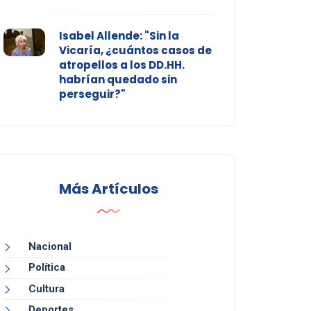
Isabel Allende: "Sin la
Vicaría, ¿cuántos casos de
atropellos a los DD.HH.
habrían quedado sin
perseguir?"
Más Artículos
Nacional
Política
Cultura
Deportes