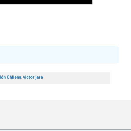
ión Chilena
,
victor jara