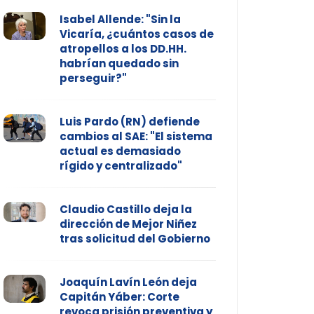
Isabel Allende: "Sin la
Vicaría, ¿cuántos casos de
atropellos a los DD.HH.
habrían quedado sin
perseguir?"
Luis Pardo (RN) defiende
cambios al SAE: "El sistema
actual es demasiado
rígido y centralizado"
Claudio Castillo deja la
dirección de Mejor Niñez
tras solicitud del Gobierno
Joaquín Lavín León deja
Capitán Yáber: Corte
revoca prisión preventiva y