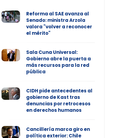
Reforma al SAE avanza al
Senado: ministra Arzola
valora "volver a reconocer
el mérito"
Sala Cuna Universal:
Gobierno abre la puerta a
más recursos para la red
pública
CIDH pide antecedentes al
gobierno de Kast tras
denuncias por retrocesos
en derechos humanos
Cancillería marca giro en
política exterior: Chile