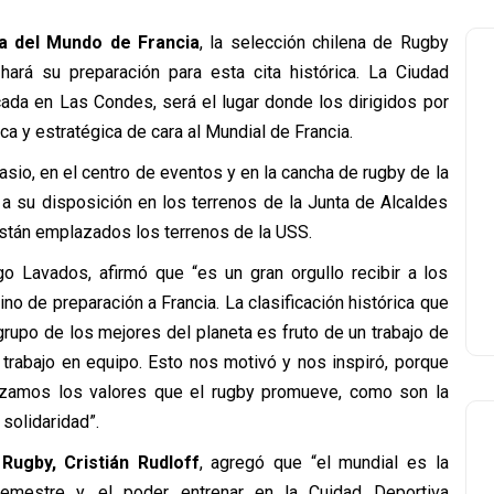
a del Mundo de Francia
, la selección chilena de Rugby
hará su preparación para esta cita histórica. La Ciudad
cada en Las Condes, será el lugar donde los dirigidos por
ca y estratégica de cara al Mundial de Francia.
sio, en el centro de eventos y en la cancha de rugby de la
a su disposición en los terrenos de la Junta de Alcaldes
stán emplazados los terrenos de la USS.
go Lavados, afirmó que “es un gran orgullo recibir a los
o de preparación a Francia. La clasificación histórica que
 grupo de los mejores del planeta es fruto de un trabajo de
 trabajo en equipo. Esto nos motivó y nos inspiró, porque
zamos los valores que el rugby promueve, como son la
a solidaridad”.
Rugby, Cristián Rudloff
, agregó que “el mundial es la
mestre y, el poder entrenar en la Cuidad Deportiva