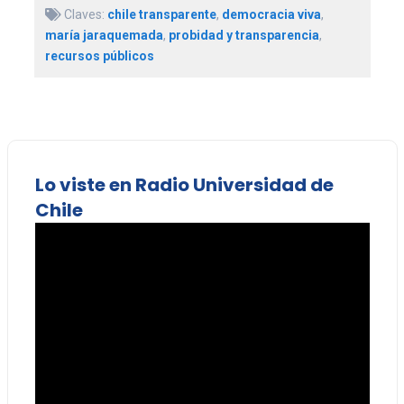
Claves:
chile transparente
,
democracia viva
,
maría jaraquemada
,
probidad y transparencia
,
recursos públicos
Lo viste en Radio Universidad de
Chile