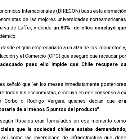
conómicas Internacionales (DIRECON) basa esta afirmación
conomistas de las mejores universidades norteamericanas
Curva de Laffer, y donde
un 80% de ellos concluyó que
adémico.
s desde el gran empresariado a un alza de los impuestos y,
ducción y el Comercio (CPC) que aseguró que recaudar por
adecuado pues ello impide que Chile recupere su
pues señaló que “en los meses inmediatamente posteriores
ntre todos los economistas, e incluyo en ese consenso a ex
rio Corbo o Rodrigo Vergara, quienes decían que
era
butaria de al menos 5 puntos del producto”.
ro según Rosales eran formulados en ese momento como
sociales que la sociedad chilena estaba demandando
,
, así como las inversiones de infraestructura que debe