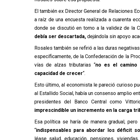
El también ex Director General de Relaciones E
a raíz de una encuesta realizada a cuarenta e
donde se discutió en torno a la validez de la 
debía ser descartada,
dejándola sin apoyo ac
Rosales también se refirió a las duras negativa
específicamente, de la Confederación de la Pro
vías de alzas tributarias “
no es el camino 
capacidad de crecer
“.
Esto último, al economista le pareció curioso 
al Estallido Social, había un consenso amplio e
presidentes del Banco Central como Vitto
imprescindible un incremento en la carga tri
Esa política se haría de manera gradual, pe
“
indispensables para abordar los déficit 
léase salud, educación, pensiones, viviendas