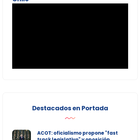
Destacados en Portada
ACOT: oficialismo propone "fast
track legislativo" y oposición