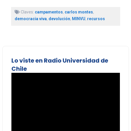
Claves:
campamentos
,
carlos montes
,
democracia viva
,
devolución
,
MINVU
,
recursos
Lo viste en Radio Universidad de
Chile