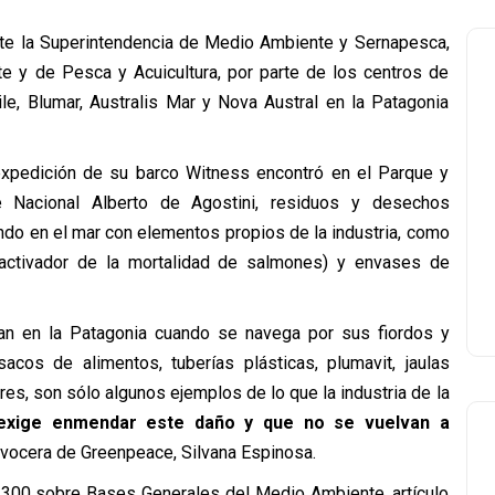
nte la Superintendencia de Medio Ambiente y Sernapesca,
e y de Pesca y Acuicultura, por parte de los centros de
le, Blumar, Australis Mar y Nova Austral en la Patagonia
 expedición de su barco Witness encontró en el Parque y
 Nacional Alberto de Agostini, residuos y desechos
do en el mar con elementos propios de la industria, como
activador de la mortalidad de salmones) y envases de
an en la Patagonia cuando se navega por sus fiordos y
acos de alimentos, tuberías plásticas, plumavit, jaulas
s, son sólo algunos ejemplos de lo que la industria de la
exige enmendar este daño y que no se vuelvan a
a vocera de Greenpeace, Silvana Espinosa.
9.300 sobre Bases Generales del Medio Ambiente, artículo