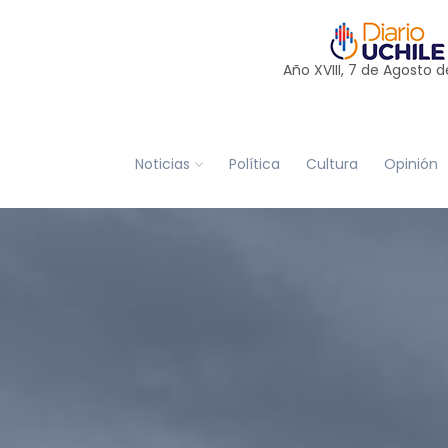
Año XVIII, 7 de
Agosto
d
Noticias
Política
Cultura
Opinión