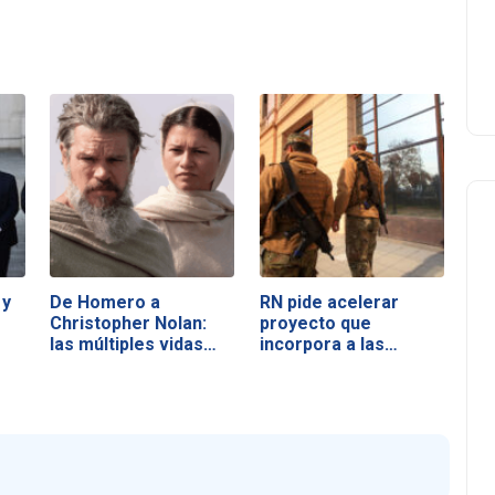
 y
De Homero a
RN pide acelerar
Christopher Nolan:
proyecto que
las múltiples vidas…
incorpora a las…