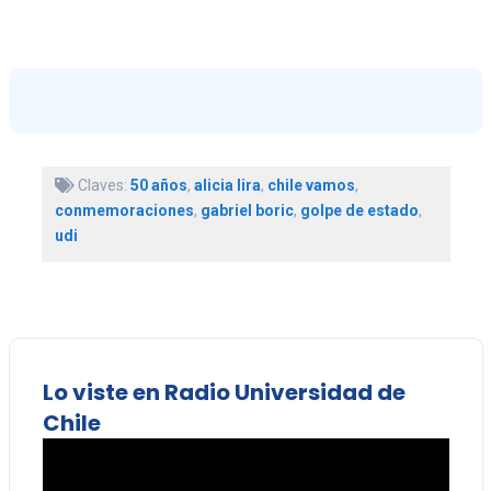
Claves:
50 años
,
alicia lira
,
chile vamos
,
conmemoraciones
,
gabriel boric
,
golpe de estado
,
udi
Lo viste en Radio Universidad de
Chile