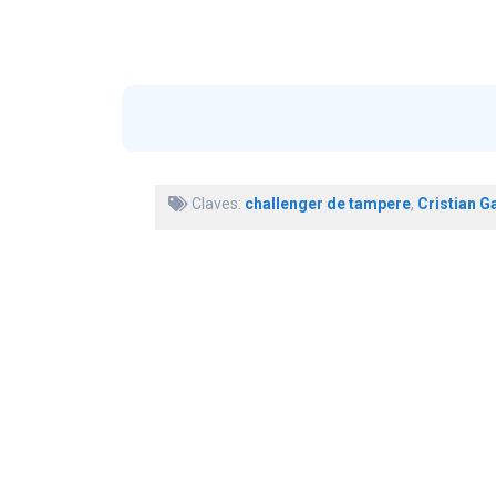
Claves:
challenger de tampere
,
Cristian G