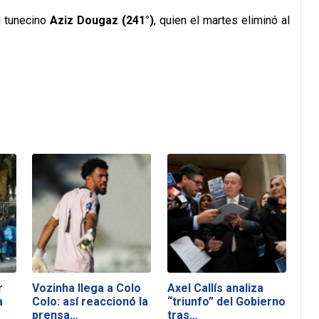
l tunecino
Aziz Dougaz (241°)
, quien el martes eliminó al
r
Vozinha llega a Colo
Axel Callís analiza
a
Colo: así reaccionó la
“triunfo” del Gobierno
prensa…
tras…