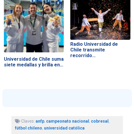
Radio Universidad de
Chile transmite
recorrido…
Universidad de Chile suma
siete medallas y brilla en…
Claves:
anfp
,
campeonato nacional
,
cobresal
,
fútbol chileno
,
universidad católica