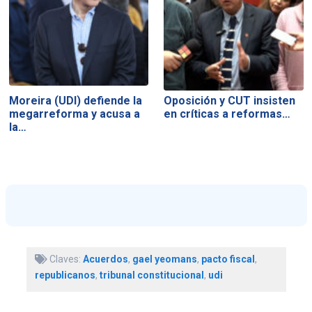
Moreira (UDI) defiende la
Oposición y CUT insisten
megarreforma y acusa a
en críticas a reformas…
la…
Claves:
Acuerdos
,
gael yeomans
,
pacto fiscal
,
republicanos
,
tribunal constitucional
,
udi