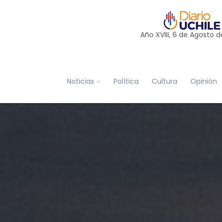
Año XVIII, 6 de
Agosto
d
Noticias
Política
Cultura
Opinión