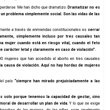
 perderse. Me han dicho que dramatizo.
Dramatizar no es
 un problema simplemente social. Son las vidas de las
vamente a través de enmiendas constitucionales es
cerrar
amente, simplemente incluso por tres causales tan
na mujer cuando está en riesgo vital, cuando el feto
carácter letal y claramente en caso de violación”.
200 mujeres que han accedido al aborto en tres causales
la causa de violación. Aquí no hay hordas de mujeres
del país
“siempre han mirado prejuiciadamente a las
s solo porque tenemos la capacidad de gestar, sino
oral de desarrollar un plan de vida.
Y lo que se exige
 derechos de las mujeres, de las niñas, sean igualmente