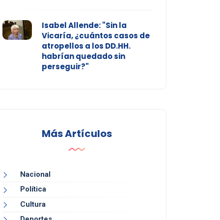
Isabel Allende: "Sin la
Vicaría, ¿cuántos casos de
atropellos a los DD.HH.
habrían quedado sin
perseguir?"
Más Artículos
Nacional
Política
Cultura
Deportes