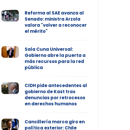
Reforma al SAE avanza al
Senado: ministra Arzola
valora "volver a reconocer
el mérito"
Sala Cuna Universal:
Gobierno abre la puerta a
más recursos para la red
pública
CIDH pide antecedentes al
gobierno de Kast tras
denuncias por retrocesos
en derechos humanos
Cancillería marca giro en
política exterior: Chile