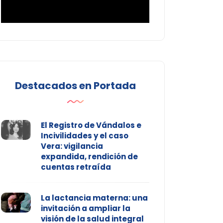
Destacados en Portada
El Registro de Vándalos e
Incivilidades y el caso
Vera: vigilancia
expandida, rendición de
cuentas retraída
La lactancia materna: una
invitación a ampliar la
visión de la salud integral