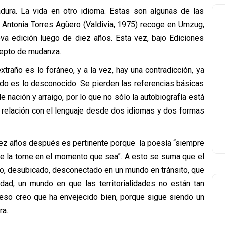
tadura. La vida en otro idioma. Estas son algunas de las
a Antonia Torres Agüero (Valdivia, 1975) recoge en Umzug,
eva edición luego de diez años. Esta vez, bajo Ediciones
ncepto de mudanza.
raño es lo foráneo, y a la vez, hay una contradicción, ya
gado es lo desconocido. Se pierden las referencias básicas
e nación y arraigo, por lo que no sólo la autobiografía está
a relación con el lenguaje desde dos idiomas y dos formas
iez años después es pertinente porque la poesía “siempre
 que la tome en el momento que sea”. A esto se suma que el
o, desubicado, desconectado en un mundo en tránsito, que
d, un mundo en que las territorialidades no están tan
 eso creo que ha envejecido bien, porque sigue siendo un
ra.