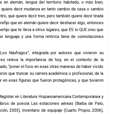
as en alemán, lengua del territorio habitado, o más bien,
ug quiere decir mudanza en tanto cambio de casa o cambio
ro, que quiere decir tren, pero también quiere decir tirada
refijo que en alemán quiere decir deshacer algo, entonces
rtijo que te lleva a otros lugares, que ES lo QUE creo que
un lenguaje y una forma retórica llena de connotaciones
Los Náufragos”, integrada por autores que vivieron su
orres releva la importancia de hoy, en el contexto de la
do, “poner el foco en esas otras maneras de haber vivido
ieron que truncar su carrera académica o profesional, de la
 en esas figuras que fueron protagónicas, y que tuvieron
, Magíster en Literatura Hispanoamericana Contemporánea y
 libros de poesía Las estaciones aéreas (Barba de Palo,
ción, 2003), Inventario de equipaje (Cuarto Propio, 2006),