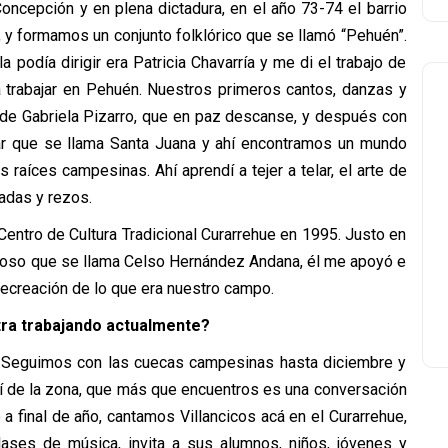
oncepción y en plena dictadura, en el año 73-74 el barrio
, y formamos un conjunto folklórico que se llamó “Pehuén”.
 podía dirigir era Patricia Chavarría y me di el trabajo de
 trabajar en Pehuén. Nuestros primeros cantos, danzas y
ó de Gabriela Pizarro, que en paz descanse, y después con
gar que se llama Santa Juana y ahí encontramos un mundo
raíces campesinas. Ahí aprendí a tejer a telar, el arte de
adas y rezos.
entro de Cultura Tradicional Curarrehue en 1995. Justo en
loso que se llama Celso Hernández Andana, él me apoyó e
ecreación de lo que era nuestro campo.
ntra trabajando actualmente?
ue) Seguimos con las cuecas campesinas hasta diciembre y
uí de la zona, que más que encuentros es una conversación
a final de año, cantamos Villancicos acá en el Curarrehue,
lases de música, invita a sus alumnos, niños, jóvenes y