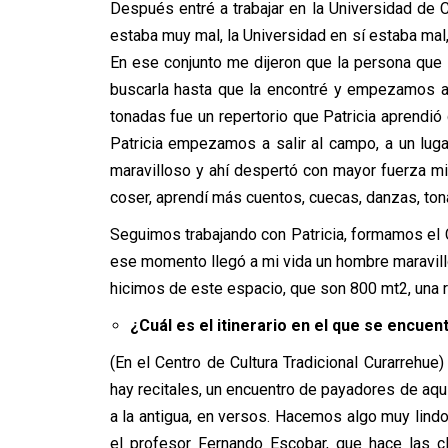
Después entré a trabajar en la Universidad de C
estaba muy mal, la Universidad en sí estaba mal
En ese conjunto me dijeron que la persona que la
buscarla hasta que la encontré y empezamos a
tonadas fue un repertorio que Patricia aprendi
Patricia empezamos a salir al campo, a un lu
maravilloso y ahí despertó con mayor fuerza mis 
coser, aprendí más cuentos, cuecas, danzas, ton
Seguimos trabajando con Patricia, formamos el C
ese momento llegó a mi vida un hombre maravil
hicimos de este espacio, que son 800 mt2, una r
¿Cuál es el itinerario en el que se encue
(En el Centro de Cultura Tradicional Curarreh
hay recitales, un encuentro de payadores de aq
a la antigua, en versos. Hacemos algo muy lindo 
el profesor Fernando Escobar, que hace las c