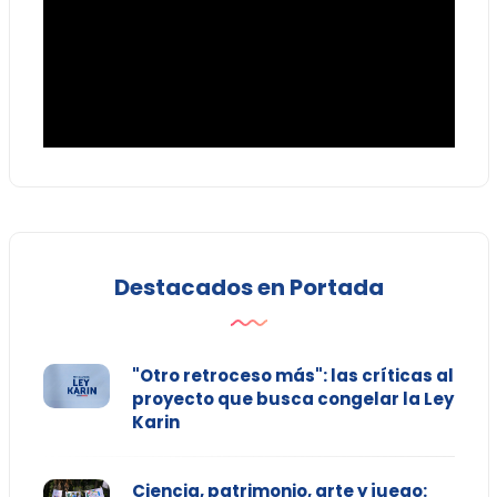
Destacados en Portada
"Otro retroceso más": las críticas al
proyecto que busca congelar la Ley
Karin
Ciencia, patrimonio, arte y juego: