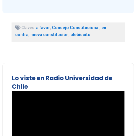
Claves:
a favor
,
Consejo Constitucional
,
en
contra
,
nueva constitución
,
plebiscito
Lo viste en Radio Universidad de
Chile