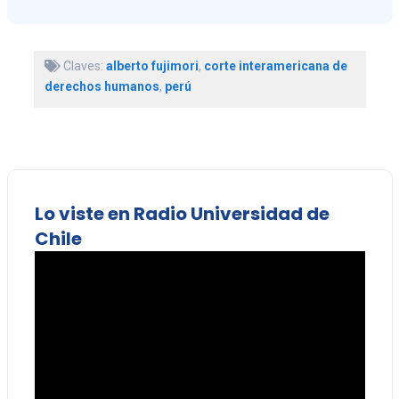
Claves:
alberto fujimori
,
corte interamericana de
derechos humanos
,
perú
Lo viste en Radio Universidad de
Chile