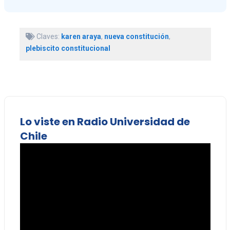
Claves:
karen araya
,
nueva constitución
,
plebiscito constitucional
Lo viste en Radio Universidad de
Chile