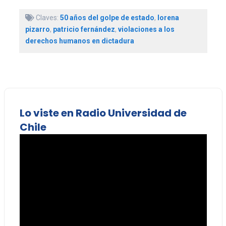
Claves:
50 años del golpe de estado
,
lorena
pizarro
,
patricio fernández
,
violaciones a los
derechos humanos en dictadura
Lo viste en Radio Universidad de
Chile