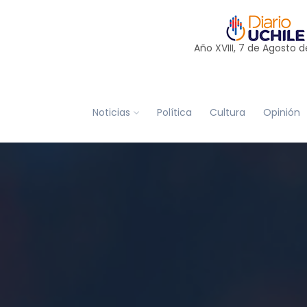
Año XVIII, 7 de
Agosto
d
Noticias
Política
Cultura
Opinión