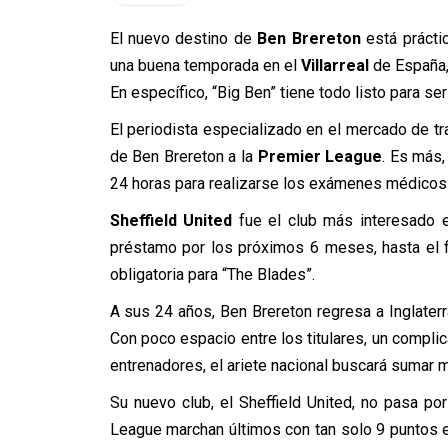
El nuevo destino de
Ben Brereton
está práctic
una buena temporada en el
Villarreal
de España, 
En específico, “Big Ben” tiene todo listo para se
El periodista especializado en el mercado de t
de Ben Brereton a la
Premier League
. Es más,
24 horas para realizarse los exámenes médicos y
Sheffield United
fue el club más interesado en
préstamo por los próximos 6 meses, hasta el f
obligatoria para “The Blades”.
A sus 24 años, Ben Brereton regresa a Inglaterr
Con poco espacio entre los titulares, un compli
entrenadores, el ariete nacional buscará sumar m
Su nuevo club, el Sheffield United, no pasa po
League marchan últimos con tan solo 9 puntos e