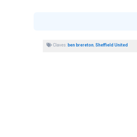
Claves:
ben brereton
,
Sheffield United