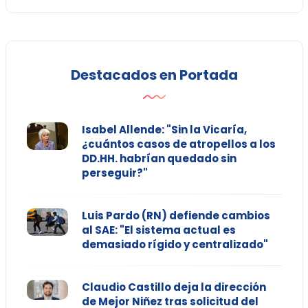
Destacados en Portada
Isabel Allende: "Sin la Vicaría,
¿cuántos casos de atropellos a los
DD.HH. habrían quedado sin
perseguir?"
Luis Pardo (RN) defiende cambios
al SAE: "El sistema actual es
demasiado rígido y centralizado"
Claudio Castillo deja la dirección
de Mejor Niñez tras solicitud del