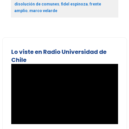
disolución de comunes
,
fidel espinoza
,
frente
amplio
,
marco velarde
Lo viste en Radio Universidad de
Chile