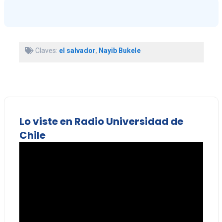
Claves:
el salvador
,
Nayib Bukele
Lo viste en Radio Universidad de
Chile