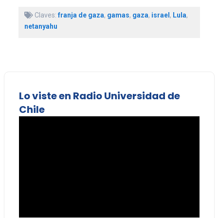
Claves:
franja de gaza
,
gamas
,
gaza
,
israel
,
Lula
,
netanyahu
Lo viste en Radio Universidad de
Chile