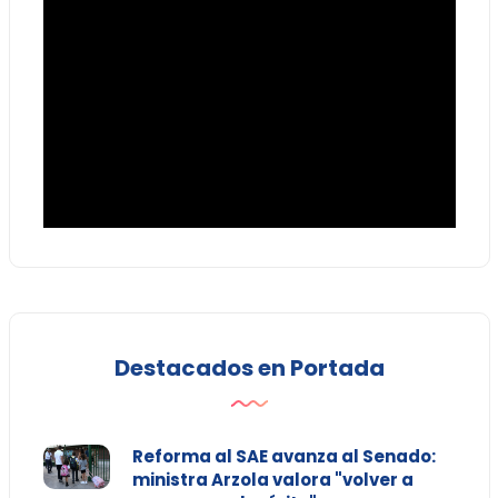
Destacados en Portada
Reforma al SAE avanza al Senado:
ministra Arzola valora "volver a