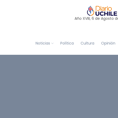
Año XVIII, 6 de
Agosto
d
Noticias
Política
Cultura
Opinión