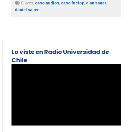
Claves:
caso audios
,
caso factop
,
clan sauer
,
daniel sauer
Lo viste en Radio Universidad de
Chile