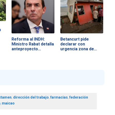
n
Reforma al INDH:
Betancurt pide
Ministro Rabat detalla
declarar con
anteproyecto…
urgencia zona de…
ctamen
,
dirección del trabajo
,
farmacias
,
federación
p
,
maicao