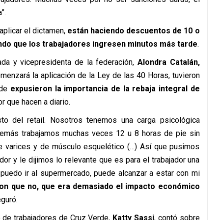
”.
plicar el dictamen,
están haciendo descuentos de 10 o
ndo que los trabajadores ingresen minutos más tarde
.
ada y vicepresidenta de la federación,
Alondra Catalán,
omenzará la aplicación de la Ley de las 40 Horas, tuvieron
nde
expusieron la importancia de la rebaja integral de
or que hacen a diario.
esto del retail. Nosotros tenemos una carga psicológica
emás trabajamos muchas veces 12 u 8 horas de pie sin
 varices y de músculo esquelético (…) Así que pusimos
or y le dijimos lo relevante que es para el trabajador una
 puedo ir al supermercado, puede alcanzar a estar con mi
on que no, que era demasiado el impacto económico
eguró.
o de trabajadores de Cruz Verde,
Katty Sassi
, contó sobre