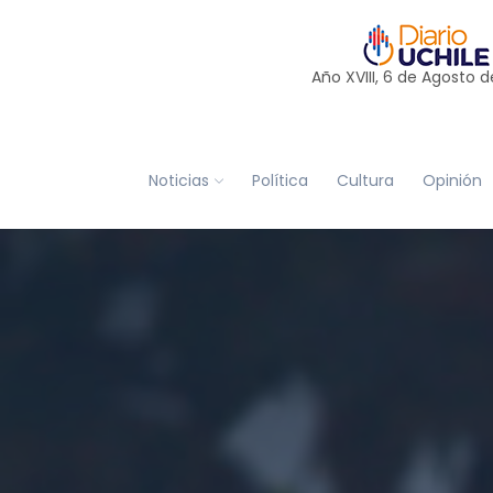
Año XVIII, 6 de
Agosto
d
Noticias
Política
Cultura
Opinión