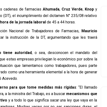
las cadenas de farmacias
Ahumada
,
Cruz Verde
,
Knop
y
jo (DT), el incumplimiento del dictamen N° 235/08 relativo
hora de la jornada laboral
de 45 a 44 horas.
ción Nacional de Trabajadores de Farmacias,
Mauricio
ar la instrucción de la DT, argumentando que les traerá
o tiene autoridad
, o sea, desconocen el mandato del
 que estas empresas privilegian lo económico por sobre la
situación que lamentamos como trabajadores, pues parte
rado como una herramienta elemental a la hora de generar
ó Acevedo.
ierno para que tome medidas más rígidas
: “El llamado
a, a la ministra del Trabajo, es a buscar
mecanismos que
ativo
y a todo lo que significa sacar una ley que vaya en la
abajadores. Muchas veces por no ser sanciones duras, el