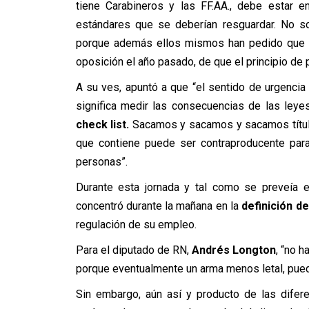
tiene Carabineros y las FF.AA., debe estar e
estándares que se deberían resguardar. No so
porque además ellos mismos han pedido que e
oposición el año pasado, de que el principio de p
A su ves, apuntó a que “el sentido de urgencia 
significa medir las consecuencias de las ley
check list.
Sacamos y sacamos y sacamos títulos
que contiene puede ser contraproducente para
personas”.
Durante esta jornada y tal como se preveía e
concentró durante la mañana en la
definición de
regulación de su empleo.
Para el diputado de RN,
Andrés Longton
, “no h
porque eventualmente un arma menos letal, puede
Sin embargo, aún así y producto de las difer