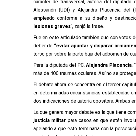
carácter de transversal, autoría del diputad
Alessandri (UDI) y Alejandra Placencia del 
empleado conforme a su diseño y destinaci
lesiones graves
“, zanjó la frase.
Fue en este articulado también que con votos 
deber de
“evitar apuntar y disparar armamen
torso por sobre la parte baja del adbomen de cua
Para la diputada del PC,
Alejandra Placencia
,
más de 400 traumas oculares. Así no se protege a 
El debate ahora se concentra en el tercer capítu
en determinadas circunstancias establecidas en 
dos indicaciones de autoría opositora. Ambas e
La que genera mayor debate es la que tiene com
justicia militar
para casos en que estén involuc
apelando a que esto terminaría con la persecució