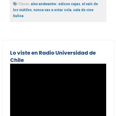
Claves:
alex andwanter
,
edison cajas
,
el vals de
los inútiles
,
nunca vas a estar sola
,
sala de cine
ñuñoa
Lo viste en Radio Universidad de
Chile