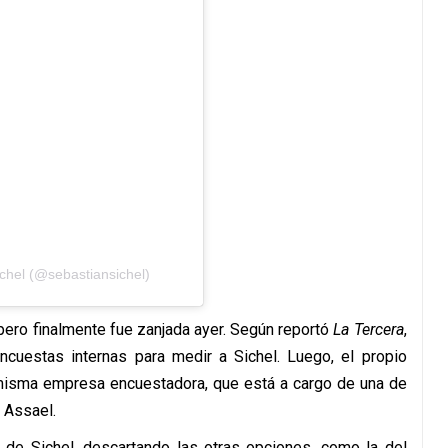
chel (@sebastiansichel)
ero finalmente fue zanjada ayer. Según reportó
La Tercera
,
cuestas internas para medir a Sichel. Luego, el propio
a misma empresa encuestadora, que está a cargo de una de
 Assael.
n de Sichel, descartando las otras opciones, como la del