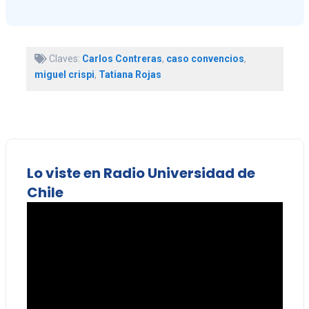
Claves:
Carlos Contreras
,
caso convencios
,
miguel crispi
,
Tatiana Rojas
Lo viste en Radio Universidad de
Chile